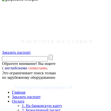
ПАСПОРТА НА СТАНКИ
Заказать паспорт
Обратите внимание! Вы ищите
с
английскими
символами
.
Это ограничивает поиск только
по зарубежному оборудованию
Техпаспортов в нашем архиве: 19
781
Главная
Заказать паспорт
Оплата
1. На банковскую карту
2. Безналичный расчет