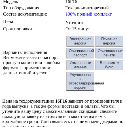
Модель
16Г16
Тип оборудования
Токарно-винторезный
Состав документации:
100% полный комплект
Цена
Уточнить
Срок поставки
От 15 минут
Электронная
Печатная
версия
версия
Оригинальный
Оригинальные
Варианты исполнения
паспорт
печати
Вы можете заказать паспорт
простую копию или в любом
Измененные
В формате
данные
Word
формате с применением
данных опций и услуг.
Улучшенная
и
отреставрированная
версия
Цена на техдокументацию
16Г16
зависит от производителя и
года выпуска, а так же формы поставки и оплаты. Что бы
уточнить вашу цену с максимальными скидками, сделайте
пожалуйста заявку на этом сайте и мы ответим вам в
кротчайшие сроки. Или свяжитесь с нашими менеджерами по
телефону или эл.почте.