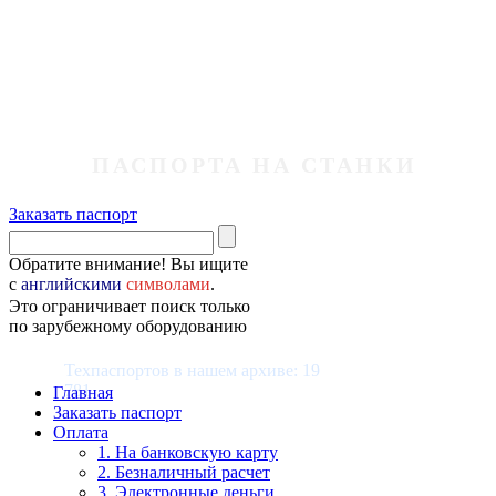
ПАСПОРТА НА СТАНКИ
Заказать паспорт
Обратите внимание! Вы ищите
с
английскими
символами
.
Это ограничивает поиск только
по зарубежному оборудованию
Техпаспортов в нашем архиве: 19
781
Главная
Заказать паспорт
Оплата
1. На банковскую карту
2. Безналичный расчет
3. Электронные деньги