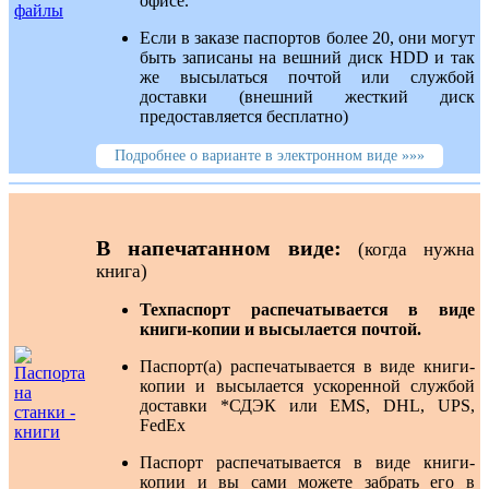
офисе.
Если в заказе паспортов более 20, они могут
быть записаны на вешний диск
HDD
и так
же высылаться почтой или службой
доставки (внешний жесткий диск
предоставляется бесплатно)
Подробнее о варианте в электронном виде »»»
В напечатанном виде:
(когда нужна
книга)
Техпаспорт распечатывается в виде
книги-копии и высылается почтой.
Паспорт(а) распечатывается в виде книги-
копии и высылается ускоренной службой
доставки *СДЭК
и
ли
EMS
,
DHL
,
UPS
,
FedEx
Паспорт распечатывается в виде книги-
копии и вы сами можете забрать его в