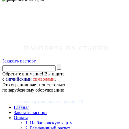
ПАСПОРТА НА СТАНКИ
Заказать паспорт
Обратите внимание! Вы ищите
с
английскими
символами
.
Это ограничивает поиск только
по зарубежному оборудованию
Техпаспортов в нашем архиве: 19
781
Главная
Заказать паспорт
Оплата
1. На банковскую карту
2. Безналичный расчет