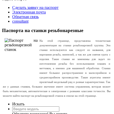
Сделать заявку на паспорт
Электронная почта
Обратная связь
consultant
Паспорта на станки резьбонарезные
На этой странице, представлена техническая
документация на станки резьбонарезной группы. Эти
станки используются как следует из названия, для
нарезания резьба, ниппелей, а так же для снятия грата с
изделия. Такие станки не заменимы для задач по
изготовления резьбы без использования плашек и
метчиков, а именно для машинной обработки. Станки
имеют большое распространение в малосерийном и
среднесирийном производстве. Такие агрегаты имеют
приличный модельный ряд и разные характеристики. Так
же у данных станков, большое значение имеет система управления, которая может
быть механическая, автоматическая и электронная с разными классами точности. Вы
можете найти паспорт на резьбонарезной станок в списке на этой странице.
Искать
Обратите внимание! Вы ищите