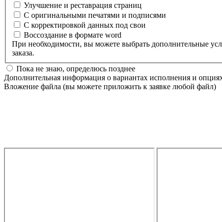
Улучшение и реставрация страниц
С оригинальными печатями и подписями
С корректировкой данных под свои
Воссоздание в формате word
При необходимости, вы можете выбрать дополнительные услуги - опции для изготовления и подготовки техпаспорта. Все детали с вами обсудит менеджер в случаи по
заказа.
Пока не знаю, определюсь позднее
Дополнительная информация о вариантах исполнения и опция
Вложение файла (вы можете приложить к заявке любой файл)