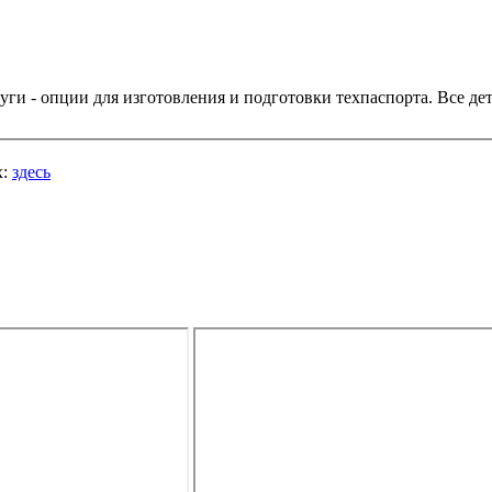
дтверждения
х:
здесь