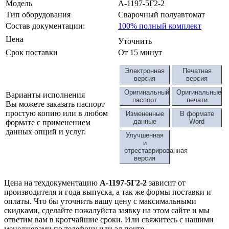
Модель
А-1197-5Г2-2
Тип оборудования
Сварочный полуавтомат
Состав документации:
100% полный комплект
Цена
Уточнить
Срок поставки
От 15 минут
Электронная
Печатная
версия
версия
Оригинальный
Оригинальные
Варианты исполнения
паспорт
печати
Вы можете заказать паспорт
простую копию или в любом
Измененные
В формате
данные
Word
формате с применением
данных опций и услуг.
Улучшенная
и
отреставрированная
версия
Цена на техдокументацию
А-1197-5Г2-2
зависит от
производителя и года выпуска, а так же формы поставки и
оплаты. Что бы уточнить вашу цену с максимальными
скидками, сделайте пожалуйста заявку на этом сайте и мы
ответим вам в кротчайшие сроки. Или свяжитесь с нашими
менеджерами по телефону или эл.почте.