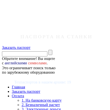
ПАСПОРТА НА СТАНКИ
Заказать паспорт
Обратите внимание! Вы ищите
с
английскими
символами
.
Это ограничивает поиск только
по зарубежному оборудованию
Техпаспортов в нашем архиве: 19
781
Главная
Заказать паспорт
Оплата
1. На банковскую карту
2. Безналичный расчет
3. Электронные деньги