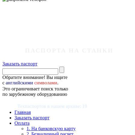
ПАСПОРТА НА СТАНКИ
Заказать паспорт
Обратите внимание! Вы ищите
с
английскими
символами
.
Это ограничивает поиск только
по зарубежному оборудованию
Техпаспортов в нашем архиве: 19
781
Главная
Заказать паспорт
Оплата
1. На банковскую карту
2. Безналичный расчет