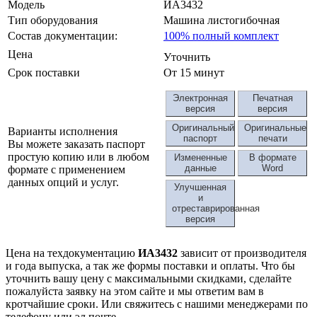
Модель
ИА3432
Тип оборудования
Машина листогибочная
Состав документации:
100% полный комплект
Цена
Уточнить
Срок поставки
От 15 минут
Электронная
Печатная
версия
версия
Оригинальный
Оригинальные
Варианты исполнения
паспорт
печати
Вы можете заказать паспорт
простую копию или в любом
Измененные
В формате
данные
Word
формате с применением
данных опций и услуг.
Улучшенная
и
отреставрированная
версия
Цена на техдокументацию
ИА3432
зависит от производителя
и года выпуска, а так же формы поставки и оплаты. Что бы
уточнить вашу цену с максимальными скидками, сделайте
пожалуйста заявку на этом сайте и мы ответим вам в
кротчайшие сроки. Или свяжитесь с нашими менеджерами по
телефону или эл.почте.