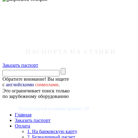
ПАСПОРТА НА СТАНКИ
Заказать паспорт
Обратите внимание! Вы ищите
с
английскими
символами
.
Это ограничивает поиск только
по зарубежному оборудованию
Техпаспортов в нашем архиве: 19
781
Главная
Заказать паспорт
Оплата
1. На банковскую карту
2. Безналичный расчет