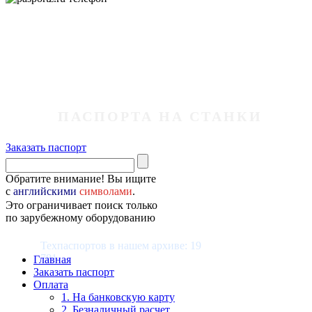
ПАСПОРТА НА СТАНКИ
Заказать паспорт
Обратите внимание! Вы ищите
с
английскими
символами
.
Это ограничивает поиск только
по зарубежному оборудованию
Техпаспортов в нашем архиве: 19
781
Главная
Заказать паспорт
Оплата
1. На банковскую карту
2. Безналичный расчет