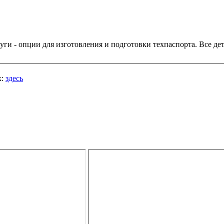
дтверждения
х:
здесь