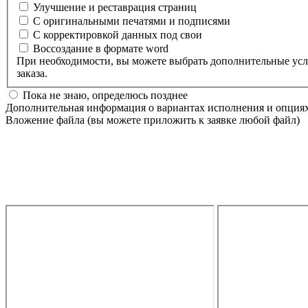
Улучшение и реставрация страниц
С оригинальными печатями и подписями
С корректировкой данных под свои
Воссоздание в формате word
При необходимости, вы можете выбрать дополнительные услуги - опции для изготовления и подготовки техпаспорта. Все детали с вами обсудит менеджер в случаи по
заказа.
Пока не знаю, определюсь позднее
Дополнительная информация о вариантах исполнения и опция
Вложение файла (вы можете приложить к заявке любой файл)