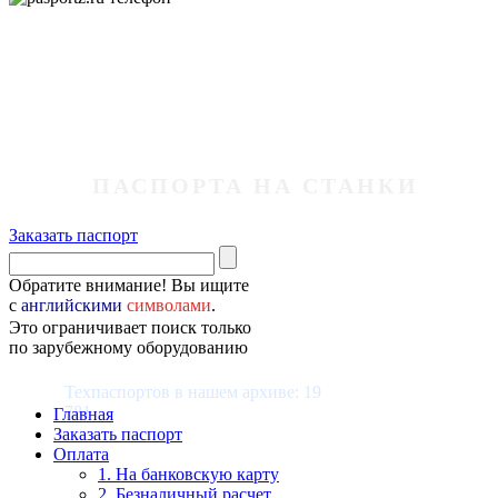
ПАСПОРТА НА СТАНКИ
Заказать паспорт
Обратите внимание! Вы ищите
с
английскими
символами
.
Это ограничивает поиск только
по зарубежному оборудованию
Техпаспортов в нашем архиве: 19
781
Главная
Заказать паспорт
Оплата
1. На банковскую карту
2. Безналичный расчет