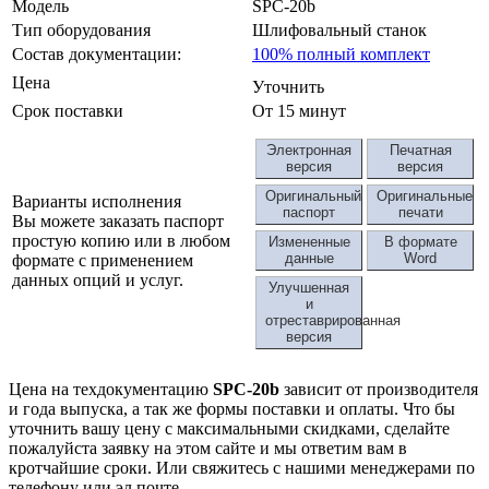
Модель
SPC-20b
Тип оборудования
Шлифовальный станок
Состав документации:
100% полный комплект
Цена
Уточнить
Срок поставки
От 15 минут
Электронная
Печатная
версия
версия
Оригинальный
Оригинальные
Варианты исполнения
паспорт
печати
Вы можете заказать паспорт
простую копию или в любом
Измененные
В формате
данные
Word
формате с применением
данных опций и услуг.
Улучшенная
и
отреставрированная
версия
Цена на техдокументацию
SPC-20b
зависит от производителя
и года выпуска, а так же формы поставки и оплаты. Что бы
уточнить вашу цену с максимальными скидками, сделайте
пожалуйста заявку на этом сайте и мы ответим вам в
кротчайшие сроки. Или свяжитесь с нашими менеджерами по
телефону или эл.почте.