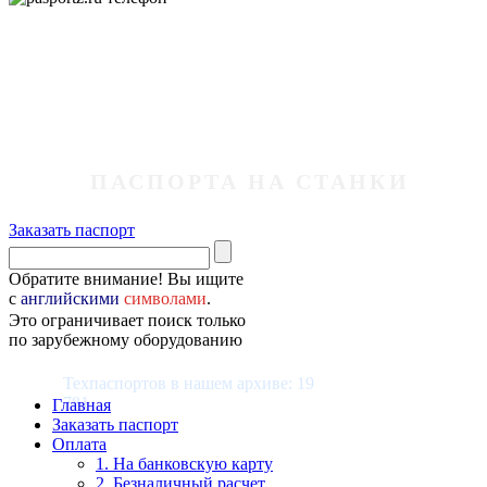
ПАСПОРТА НА СТАНКИ
Заказать паспорт
Обратите внимание! Вы ищите
с
английскими
символами
.
Это ограничивает поиск только
по зарубежному оборудованию
Техпаспортов в нашем архиве: 19
781
Главная
Заказать паспорт
Оплата
1. На банковскую карту
2. Безналичный расчет