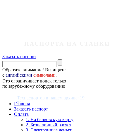
ПАСПОРТА НА СТАНКИ
Заказать паспорт
Обратите внимание! Вы ищите
с
английскими
символами
.
Это ограничивает поиск только
по зарубежному оборудованию
Техпаспортов в нашем архиве: 19
781
Главная
Заказать паспорт
Оплата
1. На банковскую карту
2. Безналичный расчет
3. Электронные деньги