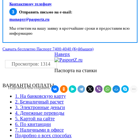
Контактному телефону
Отправить письмо на e-mail:
manager@pasportz.ru
Мы ответим на вашу заявку в кротчайшие сроки и предоставим всю
информацию
Скачать бесплатно Паспорт 7400-4040 (Куйбышев)
Наверх
Просмотров: 1314
Паспорта на станки
ВАРИАНТЫ ОПЛАТЫ
Поделиться или сохранить
1. На банковскую карту
2. Безналичный расчет
3. Электронные деньги
4. Денежные переводы
5. Картой на сайте
6. По квитанции
7. Наличными в офисе
Подробно о всех способах