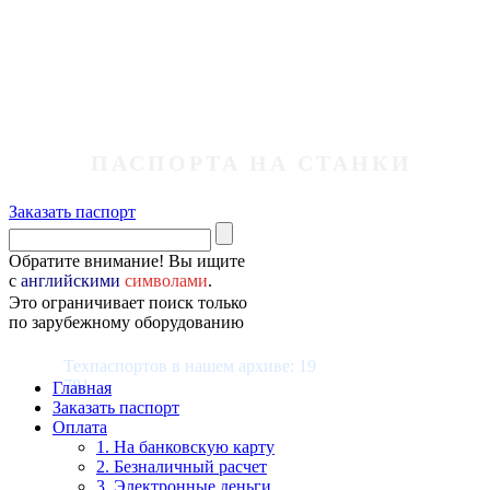
ПАСПОРТА НА СТАНКИ
Заказать паспорт
Обратите внимание! Вы ищите
с
английскими
символами
.
Это ограничивает поиск только
по зарубежному оборудованию
Техпаспортов в нашем архиве: 19
781
Главная
Заказать паспорт
Оплата
1. На банковскую карту
2. Безналичный расчет
3. Электронные деньги