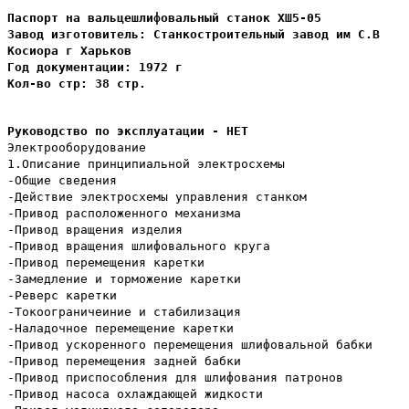
Паспорт на вальцешлифовальный станок ХШ5-05
Завод изготовитель: Станкостроительный завод им С.В
Косиора г Харьков
Год документации: 1972 г
Кол-во стр: 38 стр.
Руководство по эксплуатации - НЕТ
Электрооборудование
1.Описание принципиальной электросхемы
-Общие сведения
-Действие электросхемы управления станком
-Привод расположенного механизма
-Привод вращения изделия
-Привод вращения шлифовального круга
-Привод перемещения каретки
-Замедление и торможение каретки
-Реверс каретки
-Токоограничеиние и стабилизация
-Наладочное перемещение каретки
-Привод ускоренного перемещения шлифовальной бабки
-Привод перемещения задней бабки
-Привод приспособления для шлифования патронов
-Привод насоса охлаждающей жидкости