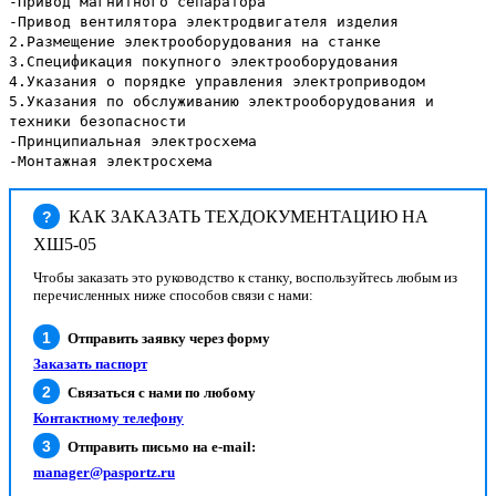
-Привод магнитного сепаратора
-Привод вентилятора электродвигателя изделия
2.Размещение электрооборудования на станке
3.Спецификация покупного электрооборудования
4.Указания о порядке управления электроприводом
5.Указания по обслуживанию электрооборудования и
техники безопасности
-Принципиальная электросхема
-Монтажная электросхема
КАК ЗАКАЗАТЬ ТЕХДОКУМЕНТАЦИЮ НА
?
ХШ5-05
Чтобы заказать это руководство к станку, воспользуйтесь любым из
перечисленных ниже способов связи с нами:
Отправить заявку через форму
Заказать паспорт
Связаться с нами по любому
Контактному телефону
Отправить письмо на e-mail:
manager@pasportz.ru