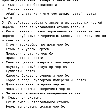
присоединительные размеры станка чертёж
3. Указание мер безопасности
4. Состав станка
- Общий вид станка и его составных частей чертёж -
7А210.000.000 СБ
5. Устройство, работа станков и их составных частей
Перечень органов управления станка таблица
- Расположение органов управления на станке чертёж
Перечень зубчатых и червячных колес, червяков, винтов
и гаек таблица
- Стол и трехзубые протяжки чертёж
- Станина и упоры чертёж
- Поперечина станка чертёж
- Привод стола чертёж
- Сельсин датчик реверса стола чертёж
- Двухступенчатый редуктор чертёж
- Суппорты чертёж
- Каретка бокового суппорта чертёж
- Коробка подач суппортов поперечины чертёж
- Дополнительная передача чертёж
- Механизм зажима поперечины чертёж
- Механизм перемещения поперечины чертёж
6. Смазочная система
- Схема смазки строгального станка
- Элементы системы смазки чертёж