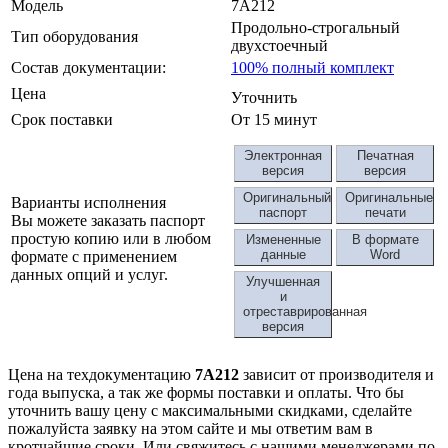
Модель
7А212
Продольно-строгальный
Тип оборудования
двухстоечный
Состав документации:
100% полный комплект
Цена
Уточнить
Срок поставки
От 15 минут
Электронная
Печатная
версия
версия
Оригинальный
Оригинальные
Варианты исполнения
паспорт
печати
Вы можете заказать паспорт
простую копию или в любом
Измененные
В формате
данные
Word
формате с применением
данных опций и услуг.
Улучшенная
и
отреставрированная
версия
Цена на техдокументацию
7А212
зависит от производителя и
года выпуска, а так же формы поставки и оплаты. Что бы
уточнить вашу цену с максимальными скидками, сделайте
пожалуйста заявку на этом сайте и мы ответим вам в
кротчайшие сроки. Или свяжитесь с нашими менеджерами по